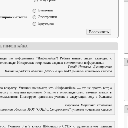
Браузерная
Бумажная
Электронная
отправки ответов
Браузерная
СЕ ИНФОЗНАЙКА
пиады по информатике "Инфознайка"! Ребята нашего лицея ежегодно с
 олимпиаде. Интересные творческие задания с элементами информатики.
Галай
Наталья
Дмитриевна
Калининградская область
,
МАОУ лицей №49
,
учитель начальных классов
о возрасту. Ученики понимают, что «Инфознайка» — это не просто тест, а
новому и получить признание. Участие в олимпиаде стало важным этапом в
ьеклассников. Планируем принимать участие в следующем году в большем
Воронова
Марианна
Исомовна
товская область
,
МОУ "СОШ с. Сторожевка"
,
учитель начальных классов
курс. Ученики 8 и 9 класса Щёкинского СУВУ с удовольствием приняли