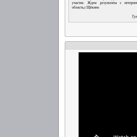
участие. Ждем результаты с нетерпе
область,г.Щёкино
Тул