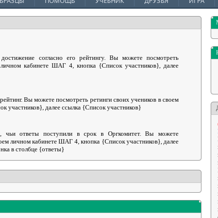
БРАЗЦЫ
ПОМОЩЬ
УЧЕБНИК
ДРУЗЬЯ
ИГРА
 достижение согласно его рейтингу. Вы можете посмотреть
 личном кабинете ШАГ 4, кнопка {Список участников}, далее
рейтинг. Вы можете посмотреть ретинги своих учеников в своем
ок участников}, далее ссылка {Список участников}
в, чьи ответы поступили в срок в Оргкомитет. Вы можете
оем личном кабинете ШАГ 4, кнопка {Список участников}, далее
онка в столбце {ответы}