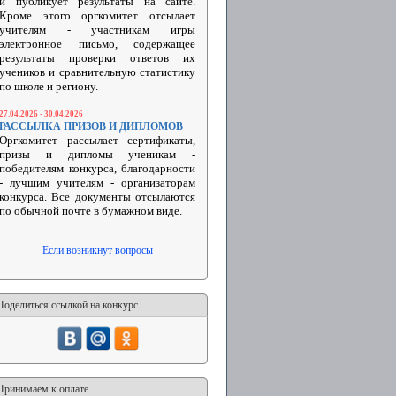
и публикует результаты на сайте.
Кроме этого оргкомитет отсылает
учителям - участникам игры
электронное письмо, содержащее
результаты проверки ответов их
учеников и сравнительную статистику
по школе и региону.
27.04.2026 - 30.04.2026
РАССЫЛКА ПРИЗОВ И ДИПЛОМОВ
Оргкомитет рассылает сертификаты,
призы и дипломы ученикам -
победителям конкурса, благодарности
- лучшим учителям - организаторам
конкурса. Все документы отсылаются
по обычной почте в бумажном виде.
Если возникнут вопросы
Поделиться ссылкой на конкурс
Принимаем к оплате