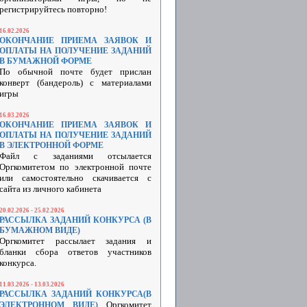
регистрируйтесь повторно!
16.02.2026
ОКОНЧАНИЕ ПРИЕМА ЗАЯВОК И
ОПЛАТЫ НА ПОЛУЧЕНИЕ ЗАДАНИЙ
В БУМАЖНОЙ ФОРМЕ
По обычной почте будет прислан
конверт (бандероль) с материалами
игры
16.03.2026
ОКОНЧАНИЕ ПРИЕМА ЗАЯВОК И
ОПЛАТЫ НА ПОЛУЧЕНИЕ ЗАДАНИЙ
В ЭЛЕКТРОННОЙ ФОРМЕ
Файл с заданиями отсылается
Оргкомитетом по электронной почте
или самостоятельно скачивается с
сайта из личного кабинета
20.02.2026 - 25.02.2026
РАССЫЛКА ЗАДАНИЙ КОНКУРСА (В
БУМАЖНОМ ВИДЕ)
Оргкомитет рассылает задания и
бланки сбора ответов участников
конкурса.
11.03.2026 - 13.03.2026
РАССЫЛКА ЗАДАНИЙ КОНКУРСА(В
Оргкомитет
ЭЛЕКТРОННОМ ВИДЕ)