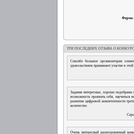
Форма 
ТРИ ПОСЛЕДНИХ ОТЗЫВА О КОНКУР
Спасибо большое организаторам олим
удовольствием принимают участие в этой
Задания интересные, хорошо подобраны п
возможность проявить себя, научиться 
развитии цифровой компетентности трет
количестве.
Сара
Очень интересный разноуровневый кон