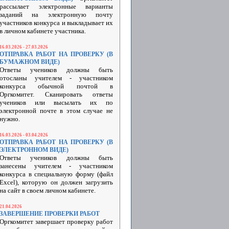
рассылает электронные варианты
заданий на электронную почту
участников конкурса и выкладывает их
в личном кабинете участника.
16.03.2026 - 27.03.2026
ОТПРАВКА РАБОТ НА ПРОВЕРКУ (В
БУМАЖНОМ ВИДЕ)
Ответы учеников должны быть
отосланы учителем - участником
конкурса обычной почтой в
Оргкомитет. Сканировать ответы
учеников или высылать их по
электронной почте в этом случае не
нужно.
16.03.2026 - 03.04.2026
ОТПРАВКА РАБОТ НА ПРОВЕРКУ (В
ЭЛЕКТРОННОМ ВИДЕ)
Ответы учеников должны быть
занесены учителем - участником
конкурса в специальную форму (файл
Excel), которую он должен загрузить
на сайт в своем личном кабинете.
21.04.2026
ЗАВЕРШЕНИЕ ПРОВЕРКИ РАБОТ
Оргкомитет завершает проверку работ