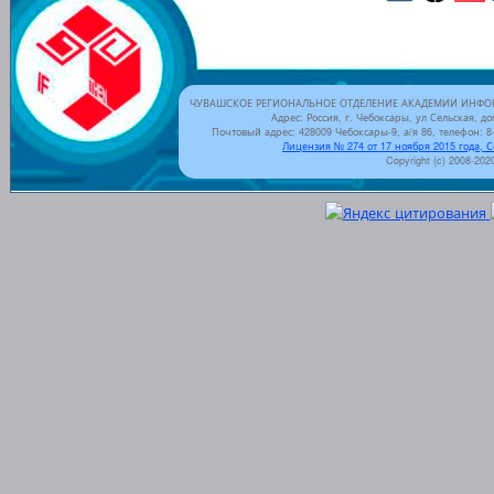
ЧУВАШСКОЕ РЕГИОНАЛЬНОЕ ОТДЕЛЕНИЕ АКАДЕМИИ ИНФОР
Адрес: Россия, г. Чебоксары, ул Сельская, до
Почтовый адрес: 428009 Чебоксары-9, а/я 86, телефон: 8-
Лицензия № 274 от 17 ноября 2015 года, 
Copyright (c) 2008-202